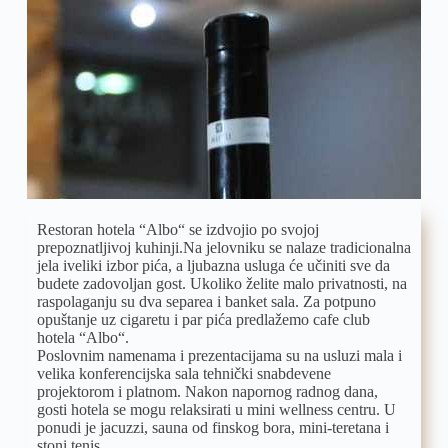
R
estoran hotela “Albo“ se izdvojio po svojoj
prepoznatljivoj kuhinji.Na jelovniku se nalaze tradicionalna
jela iveliki izbor pića, a ljubazna usluga će učiniti sve da
budete zadovoljan gost. Ukoliko želite malo privatnosti, na
raspolaganju su dva separea i banket sala. Za potpuno
opuštanje uz cigaretu i par pića predlažemo cafe club
hotela “Albo“.
Poslovnim namenama i prezentacijama su na usluzi mala i
velika konferencijska sala tehnički snabdevene
projektorom i platnom. Nakon napornog radnog dana,
gosti hotela se mogu relaksirati u mini wellness centru. U
ponudi je jacuzzi, sauna od finskog bora, mini-teretana i
stoni tenis.